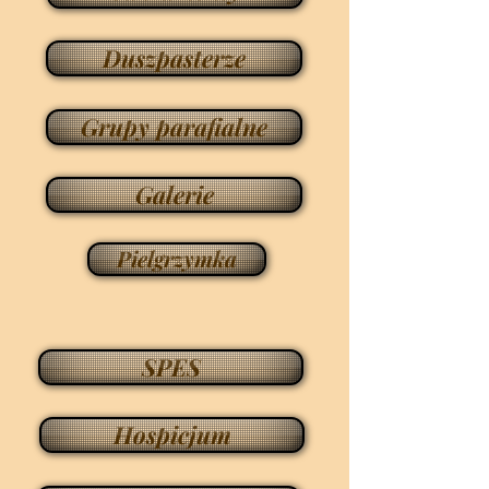
Duszpasterze
Grupy parafialne
Galerie
Pielgrzymka
SPES
Hospicjum