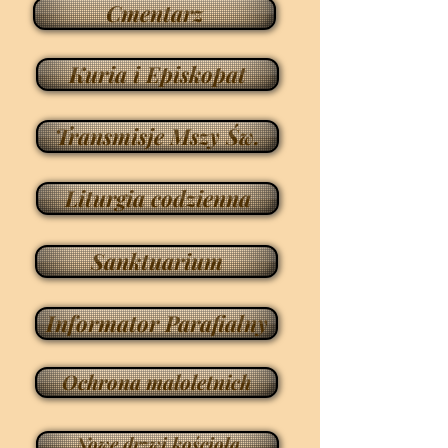
Cmentarz
Kuria i Episkopat
Transmisje Mszy Św.
Liturgia codzienna
Sanktuarium
Informator Parafialny
Ochrona małoletnich
Nowe drzwi kościoła