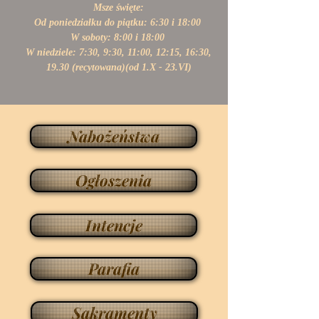
Msze święte:
Od poniedziałku do piątku: 6:30 i 18:00
W soboty: 8:00 i 18:00
W niedziele: 7:30, 9:30, 11:00,
12:15, 16:30,
19.30 (recytowana)(od 1.X - 23.VI)
Nabożeństwa
Ogłoszenia
Intencje
Parafia
Sakramenty