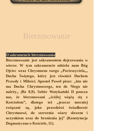
Bierzmowanie
O sakramencie bierzmowania
Bierzmowanie jest sakramentem dojrzewania w
wierze. W tym sakramencie udziela nam Bóg
Ojciec wraz Chrystusem swego „Pocieszyciela„,
Ducha Świętego, który jest również Duchem
Prawdy i Miłości. Apostoł Paweł pisze: „kto nie
ma Ducha Chrystusowego, ten do Niego nie
należy„ (Rz 8,9). Sobór Watykański II poucza
nas, że bierzmowani „ściślej wiążą się z
Kościołem”, dlatego też „jeszcze mocniej
związani są, jako prawdziwi świadkowie
Chrystusowi, do szerzenia wiary słowem i
uczynkiem oraz do bronienia jej” (Konstytucja
Dogmatyczna o Kościele, 11).