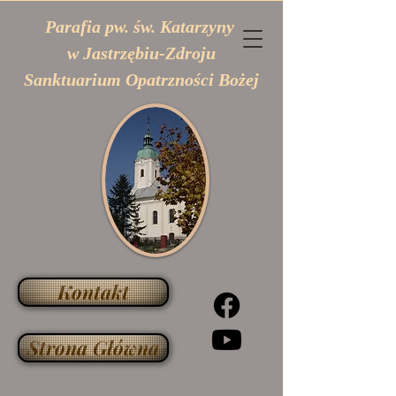
Parafia pw. św. Katarzyny
w Jastrzębiu-Zdroju
Sanktuarium Opatrzności Bożej
Kontakt
Strona Główna