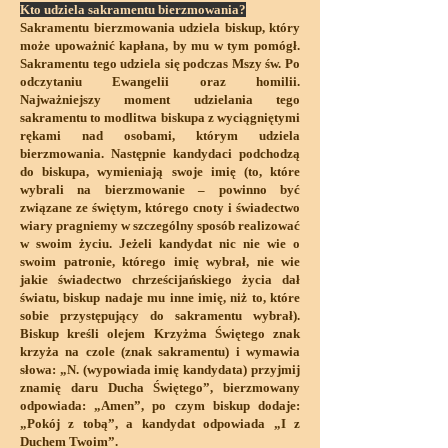
Kto udziela sakramentu bierzmowania?
Sakramentu bierzmowania udziela biskup, który
może upoważnić kapłana, by mu w tym pomógł.
Sakramentu tego udziela się podczas Mszy św. Po
odczytaniu Ewangelii oraz homilii.
Najważniejszy moment udzielania tego
sakramentu to modlitwa biskupa z wyciągniętymi
rękami nad osobami, którym udziela
bierzmowania. Następnie kandydaci podchodzą
do biskupa, wymieniają swoje imię (to, które
wybrali na bierzmowanie – powinno być
związane ze świętym, którego cnoty i świadectwo
wiary pragniemy w szczególny sposób realizować
w swoim życiu. Jeżeli kandydat nic nie wie o
swoim patronie, którego imię wybrał, nie wie
jakie świadectwo chrześcijańskiego życia dał
światu, biskup nadaje mu inne imię, niż to, które
sobie przystępujący do sakramentu wybrał).
Biskup kreśli olejem Krzyżma Świętego znak
krzyża na czole (znak sakramentu) i wymawia
słowa: „N. (wypowiada imię kandydata) przyjmij
znamię daru Ducha Świętego”, bierzmowany
odpowiada: „Amen”, po czym biskup dodaje:
„Pokój z tobą”, a kandydat odpowiada „I z
Duchem Twoim”.