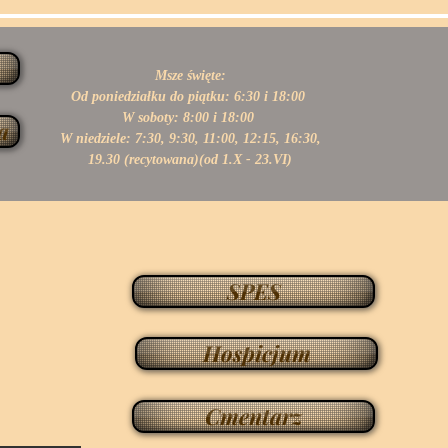
Msze święte:
Od poniedziałku do piątku: 6:30 i 18:00
W soboty: 8:00 i 18:00
a
W niedziele: 7:30, 9:30, 11:00,
12:15, 16:30,
19.30 (recytowana)(od 1.X - 23.VI)
SPES
Hospicjum
Cmentarz