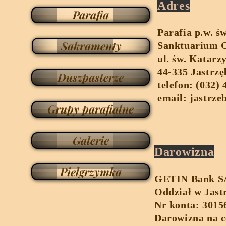
Adres
Parafia
Parafia p.w. ś
Sakramenty
Sanktuarium O
ul. św. Katarz
44-335 Jastrzę
Duszpasterze
telefon: (032)
email:
jastrze
Grupy parafialne
Galerie
Darowizna
Pielgrzymka
GETIN Bank S
Oddział w Jast
Nr konta: 301
Darowizna na c