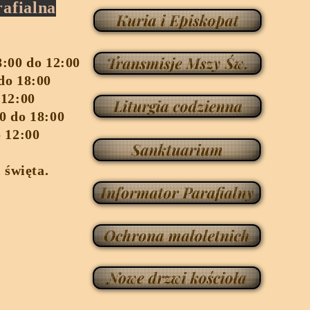
afialna
Kuria i Episkopat
Transmisje Mszy Św.
8:00 do 12:00
do 18:00
 12:00
Liturgia codzienna
0 do 18:00
o 12:00
Sanktuarium
i święta.
Informator Parafialny
Ochrona małoletnich
Nowe drzwi kościoła