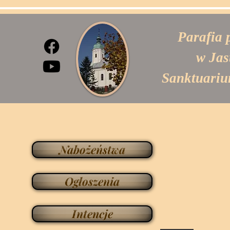
Parafia 
w Jas
Sanktuariu
Nabożeństwa
Ogłoszenia
Intencje