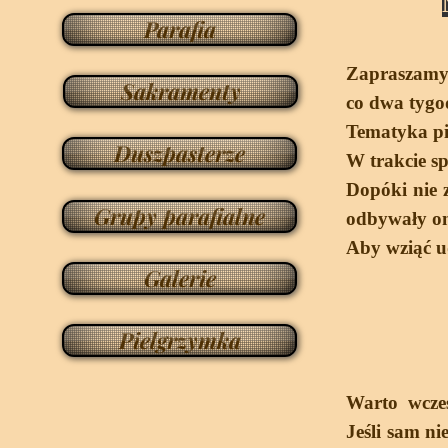
Parafia
Zapraszamy 
Sakramenty
co dwa tygod
Tematyka pie
Duszpasterze
W trakcie sp
Dopóki nie z
Grupy parafialne
odbywały on
Aby wziąć u
Galerie
Pielgrzymka
Warto wcześ
Jeśli sam ni