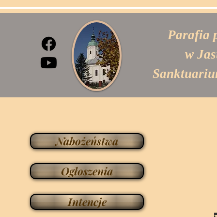
Parafia 
w Jas
Sanktuariu
Nabożeństwa
Ogłoszenia
Intencje