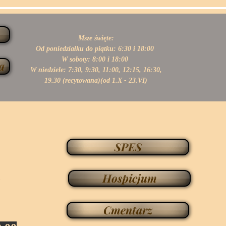
Msze święte:
Od poniedziałku do piątku: 6:30 i 18:00
W soboty: 8:00 i 18:00
a
W niedziele: 7:30, 9:30, 11:00,
12:15, 16:30,
19.30 (recytowana)(od 1.X - 23.VI)
SPES
h
Hospicjum
Cmentarz