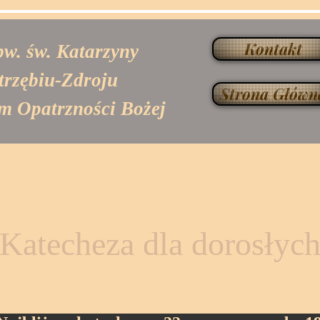
Kontakt
pw. św. Katarzyny
trzębiu-Zdroju
Strona Główn
m Opatrzności Bożej
Katecheza dla dorosłyc