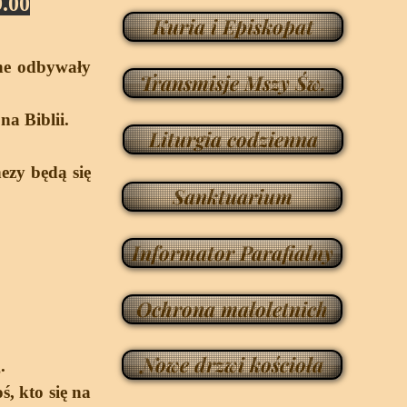
9.00
Kuria i Episkopat
one odbywały
Transmisje Mszy Św.
na Biblii.
Liturgia codzienna
ezy będą się
Sanktuarium
Informator Parafialny
Ochrona małoletnich
Nowe drzwi kościoła
.
ś, kto się na