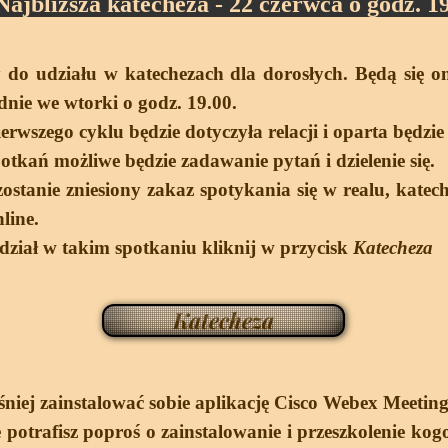
Najbliższa katecheza - 22 czerwca o godz. 1
do udziału w katechezach dla dorosłych. Będą się 
nie we wtorki o godz. 19.00.
rwszego cyklu będzie dotyczyła relacji i oparta będzie 
otkań możliwe będzie zadawanie pytań i dzielenie się.
ostanie zniesiony zakaz spotykania się w realu, katech
line.
dział w takim spotkaniu kliknij w przycisk
Katecheza
Katecheza
niej zainstalować sobie aplikację Cisco Webex Meeting
e potrafisz poproś o zainstalowanie i przeszkolenie kogo