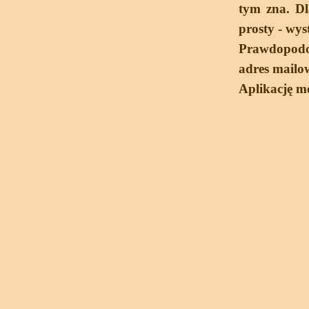
tym zna. Dl
prosty - wys
Prawdopodob
adres mailow
Aplikację m