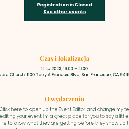
Registration is Closed
See other events
Czas i lokalizacja
12 lip 2023, 19:00 – 21:00
dro Church, 500 Terry A Francois Blvd, San Francisco, CA 941
O wydarzeniu
 Click here to open up the Event Editor and change my text
iting your event. I’m a great place for you to say a litt
ike to know what they are getting before they show up to