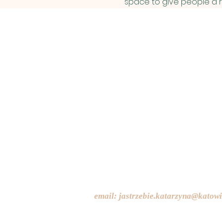
space to give people a 
email:
jastrzebie.katarzyna@katowi