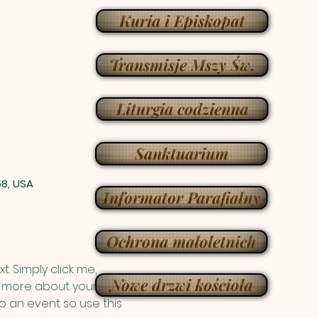
Kuria i Episkopat
Transmisje Mszy Św.
Liturgia codzienna
Sanktuarium
58, USA
Informator Parafialny
Ochrona małoletnich
. Simply click me, 
Nowe drzwi kościoła
le more about your 
 an event so use this 