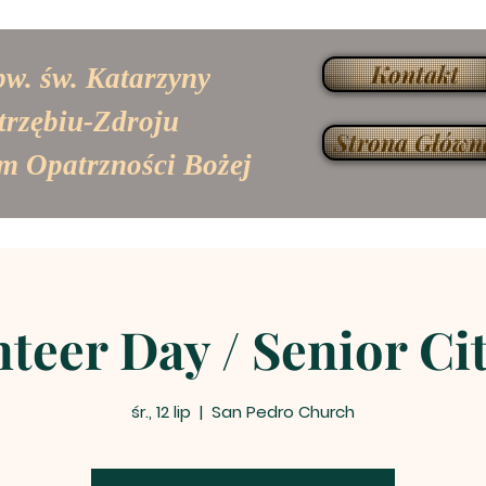
Kontakt
pw. św. Katarzyny
trzębiu-Zdroju
Strona Główn
m Opatrzności Bożej
teer Day / Senior Ci
śr., 12 lip
  |  
San Pedro Church