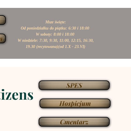
Msze święte:
Od poniedziałku do piątku: 6:30 i 18:00
W soboty: 8:00 i 18:00
a
W niedziele: 7:30, 9:30, 11:00,
12:15, 16:30,
19.30 (recytowana)(od 1.X - 23.VI)
SPES
tizens
Hospicjum
Cmentarz