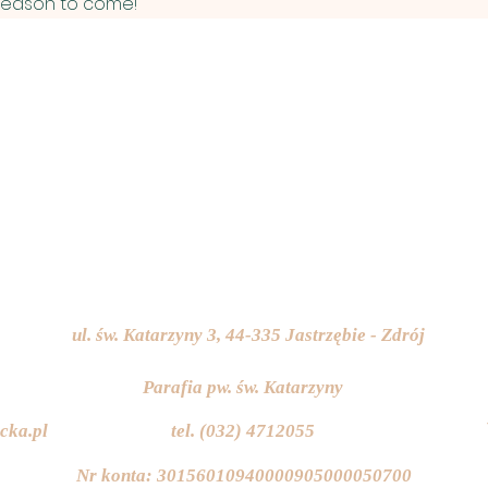
reason to come!
ul. św. Katarzyny 3, 44-335 Jastrzębie - Zdrój
Parafia pw. św. Katarzyny
cka.pl
tel. (032) 4712055
Nr konta: 30156010940000905000050700