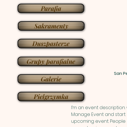
Parafia
Sakramenty
Duszpasterze
Grupy parafialne
San Pe
Galerie
Pielgrzymka
I’m an event description.
Manage Event and start ed
upcoming event. People l