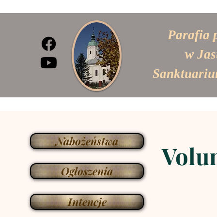
Parafia 
w Jas
Sanktuariu
Nabożeństwa
Volun
Ogłoszenia
Intencje