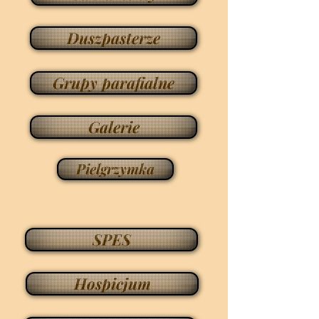
Duszpasterze
Grupy parafialne
Galerie
Pielgrzymka
SPES
Hospicjum