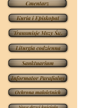
Cmentarz
Kuria i Episkopat
Transmisje Mszy Św.
Liturgia codzienna
Sanktuarium
Informator Parafialny
Ochrona małoletnich
Nowe drzwi kościoła