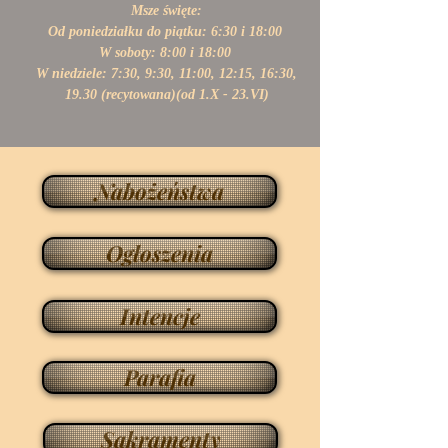
Msze święte:
Od poniedziałku do piątku: 6:30 i 18:00
W soboty: 8:00 i 18:00
W niedziele: 7:30, 9:30, 11:00,
12:15, 16:30,
19.30 (recytowana)(od 1.X - 23.VI)
Nabożeństwa
Ogłoszenia
Intencje
Parafia
Sakramenty