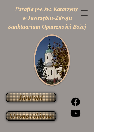
Parafia pw. św. Katarzyny
w Jastrzębiu-Zdroju
Sanktuarium Opatrzności Bożej
Kontakt
Strona Główna