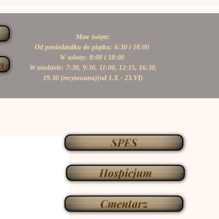
Msze święte:
Od poniedziałku do piątku: 6:30 i 18:00
W soboty: 8:00 i 18:00
a
W niedziele: 7:30, 9:30, 11:00,
12:15, 16:30,
19.30 (recytowana)(od 1.X - 23.VI)
SPES
Hospicjum
Cmentarz