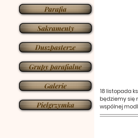
Parafia
Sakramenty
Duszpasterze
Grupy parafialne
Galerie
18 listopada ks
będziemy się 
Pielgrzymka
wspólnej modl