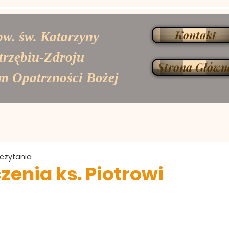
Kontakt
pw. św. Katarzyny
trzębiu-Zdroju
Strona Główn
m Opatrzności Bożej
 czytania
czenia ks. Piotrowi