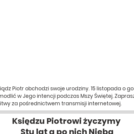
iądz Piotr obchodzi swoje urodziny. 15 listopada o god
modlić w Jego intencji podczas Mszy Świętej. Zapra
itwy za pośrednictwem transmisji internetowej. 
Księdzu Piotrowi życzymy 
Stu lat a po nich Nieba