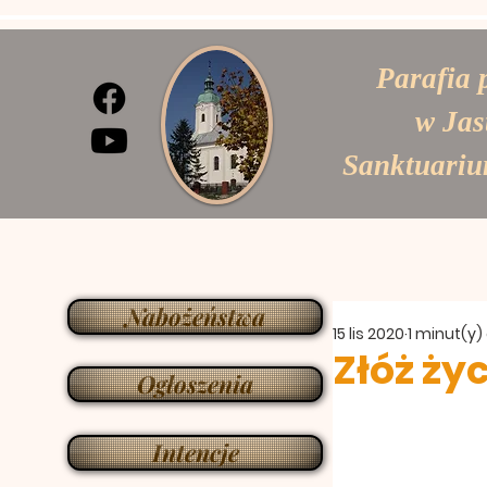
Parafia 
w Jas
Sanktuariu
Nabożeństwa
15 lis 2020
1 minut(y)
Złóż ży
Ogłoszenia
Intencje