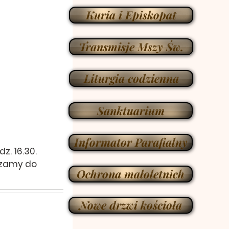
Kuria i Episkopat
Transmisje Mszy Św.
Liturgia codzienna
Sanktuarium
Informator Parafialny
z. 16.30. 
szamy do 
Ochrona małoletnich
Nowe drzwi kościoła